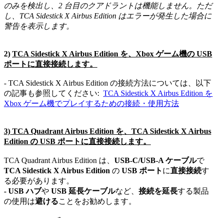
のみを検出し、
2
台目のクアドラントは機能しません。ただ
し、
TCA Sidestick X Airbus Edition はエラーが発生した場合に
警告を表示します。
2)
TCA Sidestick X Airbus Edition
を、
Xbox
ゲーム機の
USB
ポートに直接接続します。
- TCA Sidestick X Airbus Edition の接続方法については、以下
の記事も参照してください:
TCA Sidestick X Airbus Edition を
Xbox ゲーム機でプレイするための接続・使用方法
3) TCA Quadrant Airbus Edition を、
TCA Sidestick X Airbus
Edition
の
USB ポートに直接接続します。
TCA Quadrant Airbus Edition は、
USB‑C/USB‑A
ケーブル
で
TCA Sidestick X Airbus Edition
の
USB
ポート
に
直接接続
す
る必要があります。
‐ USB ハブ
や
USB
延長ケーブル
など、
接続を延長
する製品
の使用は
避ける
ことをお勧めします。