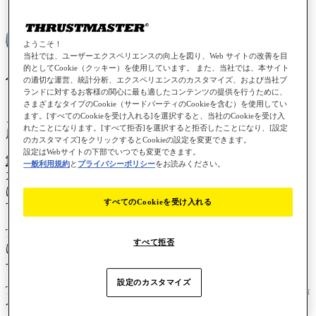
ようこそ！
当社では、ユーザーエクスペリエンスの向上を図り、Web サイトの改善を目
的としてCookie（クッキー）を使用しています。 また、当社では、本サイト
ゲーム機:
Xbox Series S™、Xbox Series X™
の適切な運営、統計分析、エクスペリエンスのカスタマイズ、および当社ブ
ランドに対するお客様の関心に最も適したコンテンツの提供を行うために、
さまざまなタイプのCookie（サードパーティのCookieを含む）を使用してい
ます。[すべてのCookieを受け入れる]を選択すると、当社のCookieを受け入
この記事では、
TCA Quadrant Airbus Edition
を
Xbox
で使
れたことになります。[すべて拒否]を選択すると拒否したことになり、[設定
用するために従うべき重要なポイントを紹介します。
のカスタマイズ]をクリックするとCookieの設定を変更できます。
設定はWebサイトの下部でいつでも変更できます。
重要：
一般利用規約
と
プライバシーポリシー
をお読みください。
Xbox ゲーム機で TCA Quadrant Airbus Edition を使用するに
は、TCA Sidestick X Airbus Edition への接続のみに依存しま
すべてのCookieを受け入れる
す。
TCA Quadrant Airbus Edition の構成と設定の詳細について
すべて拒否
は、ユーザーズマニュアルを参照してください。
-
TCA Quadrant - ユーザーズマニュアル
設定のカスタマイズ
TCA Quadrant Airbus Edition を PC で使用またはテストする場
合は、この2番目の記事をご覧ください: