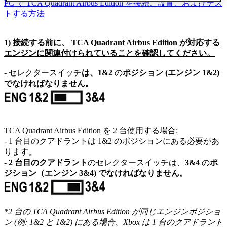
PC で TCA Quadrant Airbus Edition を接続、設置、およびテス
トする方法
1)
接続する前に、 TCA Quadrant Airbus Edition が対応する
エンジンに関連付けられていることを確認してください。
- セレクタースイッチ
は、
1&2
の
ポジション
(
エンジン
1&2)
でなければなりません。
TCA Quadrant Airbus Edition
を
2
台使用する場合:
- 1 台目のクアドラントは 1&2 のポジションにある必要があ
ります。
-
2
台目のクアドラント
のセレクタースイッチは、
3&4
の
ポ
ジション（エンジン
3&4) でなければなりません。
*2 台の
TCA Quadrant Airbus Edition
が同じエンジンポジショ
ン
(
例
: 1&2
と
1&2)
にある場合、
Xbox
は
1
台のクアドラント