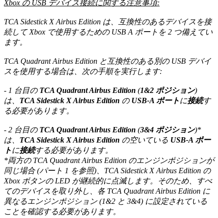
Xbox の
USB
デバイス接続に関する注意事項:
TCA Sidestick X Airbus Edition は、互換性のあるデバイスを接
続して
Xbox
で使用するための
USB A
ポートを
2 つ備えてい
ます。
TCA Quadrant Airbus Edition と互換性のある別の
USB
デバイ
スを使用する場合は、次の手順を実行します:
‐ 1 台目の
TCA Quadrant Airbus Edition
(
1&2
ポジション
)
は、
TCA Sidestick X Airbus Edition
の
USB‑A
ポート
に
接続
す
る必要があります。
‐ 2 台目の
TCA Quadrant Airbus Edition
(
3&4
ポジション
)*
は、
TCA Sidestick X Airbus Edition
の空いている
USB‑A
ポー
ト
に
接続
する必要があります。
*両方の
TCA Quadrant Airbus Edition
のエンジンポジションが
同じ場合
(
パート
1
を参照
)
、
TCA Sidestick X Airbus Edition
の
Xbox
ボタンの
LED
が継続的に点滅します。そのため、すべ
てのデバイスを取り外し、各
TCA Quadrant Airbus Edition
に
異なるエンジンポジション
(1&2
と
3&4) に設定されている
ことを確認する必要があります。