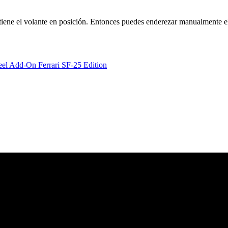
tiene el volante en posición. Entonces puedes enderezar manualmente el
el Add-On Ferrari SF-25 Edition