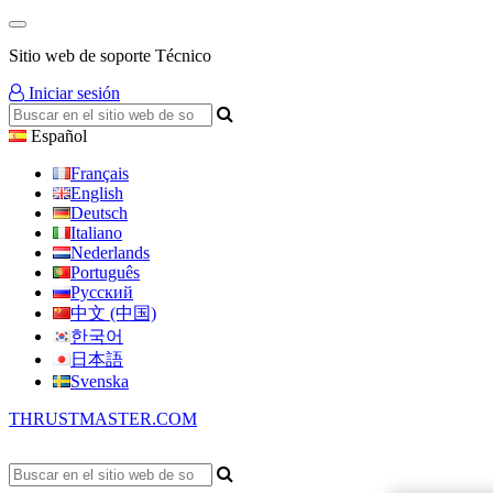
Sitio web de soporte Técnico
Iniciar sesión
Español
Français
English
Deutsch
Italiano
Nederlands
Português
Русский
中文 (中国)
한국어
日本語
Svenska
THRUSTMASTER.COM