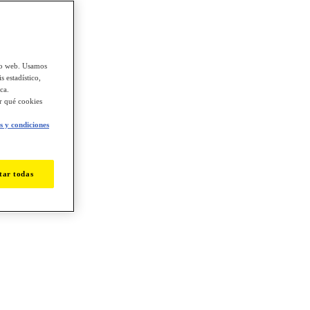
tio web. Usamos
s estadístico,
ca.
ir qué cookies
 y condiciones
tar todas