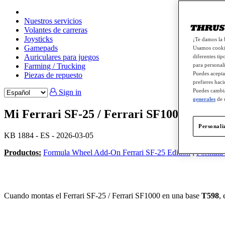
Nuestros servicios
Volantes de carreras
Joysticks
¡Te damos la 
Gamepads
Usamos cookie
Auriculares para juegos
diferentes tip
Farming / Trucking
para personali
Puedes acepta
Piezas de repuesto
prefieres haci
Puedes cambia
Sign in
generales
de 
Mi Ferrari SF-25 / Ferrari SF1000 está bo
Personali
KB 1884 - ES - 2026-03-05
Productos:
Formula Wheel Add-On Ferrari SF-25 Edition
;
Formula 
Cuando montas el Ferrari SF-25 / Ferrari SF1000 en una base
T598
,