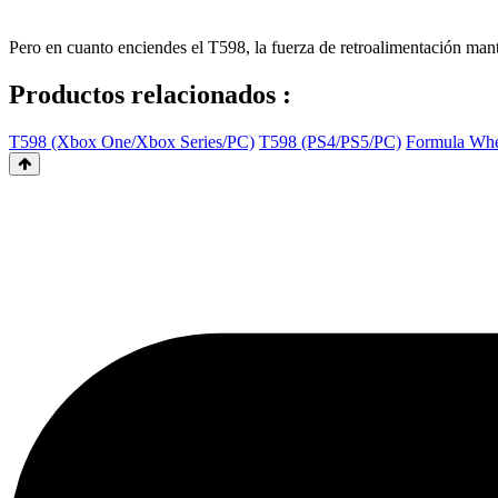
Pero en cuanto enciendes el T598, la fuerza de retroalimentación man
Productos relacionados :
T598 (Xbox One/Xbox Series/PC)
T598 (PS4/PS5/PC)
Formula Whe