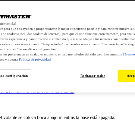
bienvenida!
s para que nos ayuden a proporcionarte la mejor experiencia posible y para mejorar nuestro si
os de cookies (incluidas cookies de terceros), para que el sitio funcione correctamente, para análisi
zar tu experiencia y para ofrecerte el contenido que más se adapte a tus intereses con nuestra mar
r estas cookies seleccionando "Aceptar todas", rechazarlas seleccionando "Rechazar todas" o eleg
endo clic en "Personalizar configuración".
r tus preferencias en cualquier momento en la parte inferior del sitio web. Lee nuestros
Términos
uso y nuestra
Política de privacidad
ca abajo en mi T598
zar configuración
Rechazar todas
Acep
Wheel Add-On Ferrari SF1000 Edition
 el volante se coloca boca abajo mientras la base está apagada.