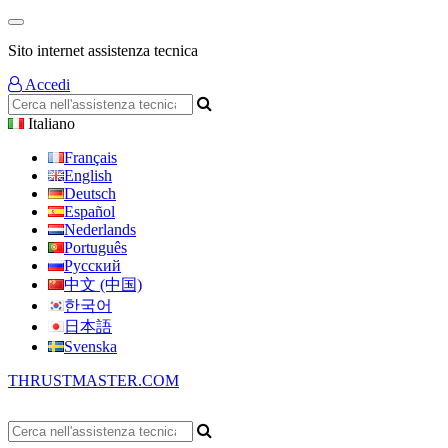
Sito internet assistenza tecnica
Accedi
Italiano
Français
English
Deutsch
Español
Nederlands
Português
Русский
中文 (中国)
한국어
日本語
Svenska
THRUSTMASTER.COM