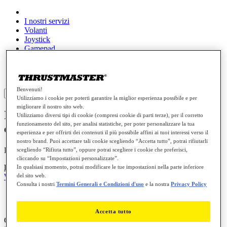
I nostri servizi
Volanti
Joystick
Gamepad
Auricolari per videogiochi
Farming / Trucking
Parti di ricambio
Benvenuti!
Sign in
Utilizziamo i cookie per poterti garantire la miglior esperienza possibile e per
migliorare il nostro sito web.
Il mio Ferrari SF-25 / Ferrari SF1000 è
Utilizziamo diversi tipi di cookie (compresi cookie di parti terze), per il corretto
funzionamento del sito, per analisi statistiche, per poter personalizzare la tua
capovolto sul mio T598
esperienza e per offrirti dei contenuti il più possibile affini ai tuoi interessi verso il
nostro brand. Puoi accettare tali cookie scegliendo “Accetta tutto”, potrai rifiutarli
KB 1884 - IT - 2026-03-05
scegliendo “Rifiuta tutto”, oppure potrai scegliere i cookie che preferisci,
cliccando su “Impostazioni personalizzate”.
Prodotti:
Formula Wheel Add-On Ferrari SF-25 Edition
;
Formula
In qualsiasi momento, potrai modificare le tue impostazioni nella parte inferiore
del sito web.
Wheel Add-On Ferrari SF1000 Edition
Consulta i nostri
Termini Generali e Condizioni d'uso
e la nostra
Privacy Policy
Accetta tutto
Quando monta il Ferrari SF-25 / Ferrari SF1000 su una base
T598
,