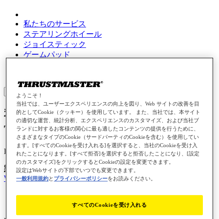
私たちのサービス
ステアリングホイール
ジョイスティック
ゲームパッド
ゲーミングヘッドセット
Farming / Trucking
Sign in
ようこそ！
当社では、ユーザーエクスペリエンスの向上を図り、Web サイトの改善を目
私のFerrari SF-25 / Ferrari SF1000が
的としてCookie（クッキー）を使用しています。 また、当社では、本サイト
の適切な運営、統計分析、エクスペリエンスのカスタマイズ、および当社ブ
T598で逆さまになります
ランドに対するお客様の関心に最も適したコンテンツの提供を行うために、
さまざまなタイプのCookie（サードパーティのCookieを含む）を使用してい
ます。[すべてのCookieを受け入れる]を選択すると、当社のCookieを受け入
KB 1884 - JA - 2026-03-05
れたことになります。[すべて拒否]を選択すると拒否したことになり、[設定
のカスタマイズ]をクリックするとCookieの設定を変更できます。
製品：
Formula Wheel Add-On Ferrari SF-25 Edition
;
Formula
設定はWebサイトの下部でいつでも変更できます。
Wheel Add-On Ferrari SF1000 Edition
一般利用規約
と
プライバシーポリシー
をお読みください。
すべてのCookieを受け入れる