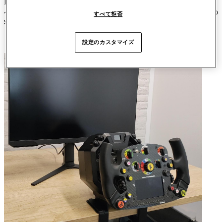
Ferrari SF-25 / Ferrari SF1000を
T598
ベースに取り付けると、
ベースの電源がオフの間はステアリングホイールが逆さまの
すべて拒否
状態になります。
設定のカスタマイズ