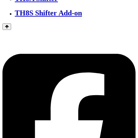
TH8S Shifter Add-on