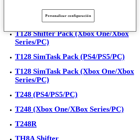
T128 (PS4/PS5/PC)
Personalizar configuración
T128 (Xbox One/Xbox Series/PC)
T128 Shifter Pack (Xbox One/Xbox
Series/PC)
T128 SimTask Pack (PS4/PS5/PC)
T128 SimTask Pack (Xbox One/Xbox
Series/PC)
T248 (PS4/PS5/PC)
T248 (Xbox One/XBox Series/PC)
T248R
TH8A Shifter