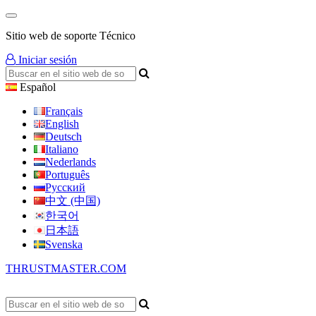
Sitio web de soporte Técnico
Iniciar sesión
Español
Français
English
Deutsch
Italiano
Nederlands
Português
Русский
中文 (中国)
한국어
日本語
Svenska
THRUSTMASTER.COM