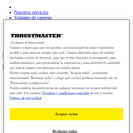
Nuestros servicios
Volantes de carreras
Joysticks
Gamepads
Auriculares para juegos
Farming / Trucking
¡Te damos la bienvenida!
Piezas de repuesto
Usamos cookies para que nos ayuden a proporcionarte la mejor experiencia
posible y para mejorar nuestro sitio web. Usamos diferentes tipos de cookies
Sign in
(incluidas cookies de terceros), para que el sitio funcione correctamente, para
análisis estadístico, para personalizar tu experiencia y para ofrecerte el contenido
Farming / Trucking
que más se adapte a tus intereses con nuestra marca.
Puedes aceptar estas cookies seleccionando "Aceptar todas", rechazarlas
seleccionando "Rechazar todas" o elegir qué cookies prefieres haciendo clic en
SimTask FarmStick (PC)
"Personalizar configuración".
Puedes cambiar tus preferencias en cualquier momento en la parte inferior del
sitio web. Lee nuestros
Términos y condiciones generales
de uso y nuestra
SimTask FarmStick (Playstation)
Política de privacidad
SimTask FarmStick (Xbox)
Aceptar todas
SimTask Steering Kit
Rechazar todas