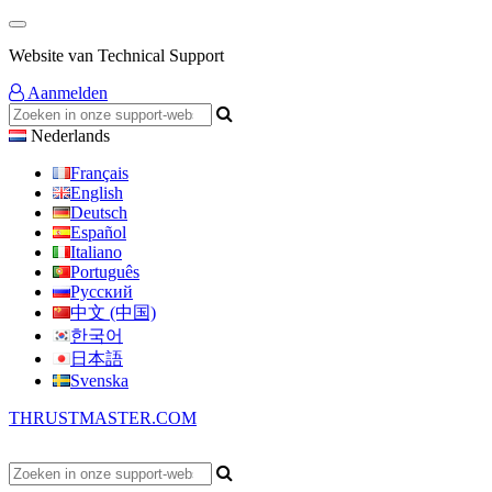
Website van Technical Support
Aanmelden
Nederlands
Français
English
Deutsch
Español
Italiano
Português
Русский
中文 (中国)
한국어
日本語
Svenska
THRUSTMASTER.COM