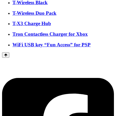
T-Wireless Black
T-Wireless Duo Pack
T-X3 Charge Hub
Tron Contactless Charger for Xbox
WiFi USB key “Fun Access” for PSP