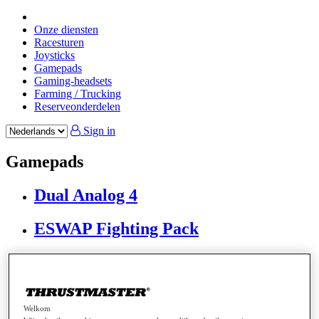
Onze diensten
Racesturen
Joysticks
Gamepads
Gaming-headsets
Farming / Trucking
Reserveonderdelen
Sign in
Gamepads
Dual Analog 4
ESWAP Fighting Pack
ESWAP LED Blue Crystal Pack
ESWAP LED Orange Crystal Pack
Welkom