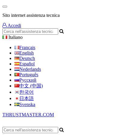
Sito internet assistenza tecnica
Accedi
Italiano
Français
English
Deutsch
Español
Nederlands
Português
Русский
中文 (中国)
한국어
日本語
Svenska
THRUSTMASTER.COM