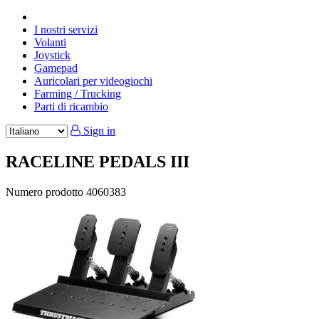
I nostri servizi
Volanti
Joystick
Gamepad
Auricolari per videogiochi
Farming / Trucking
Parti di ricambio
Sign in
RACELINE PEDALS III
Numero prodotto
4060383