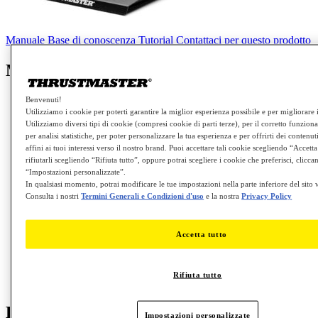
Manuale
Base di conoscenza
Tutorial
Contattaci per questo prodotto
Manuale
Benvenuti!
Utilizziamo i cookie per poterti garantire la miglior esperienza possibile e per migliorare 
Utilizziamo diversi tipi di cookie (compresi cookie di parti terze), per il corretto funzion
Instruction Manual - RACELINE PEDALS III
per analisi statistiche, per poter personalizzare la tua esperienza e per offrirti dei contenuti
affini ai tuoi interessi verso il nostro brand. Puoi accettare tali cookie scegliendo “Accetta
rifiutarli scegliendo “Rifiuta tutto”, oppure potrai scegliere i cookie che preferisci, clicca
“Impostazioni personalizzate”.
Template - Cockpit Setup - RACELINE PEDALS
In qualsiasi momento, potrai modificare le tue impostazioni nella parte inferiore del sito
III
Consulta i nostri
Termini Generali e Condizioni d'uso
e la nostra
Privacy Policy
Accetta tutto
Thrustmaster Warranty information
Rifiuta tutto
User Manual - RACELINE PEDALS III
Base di conoscenza
Impostazioni personalizzate