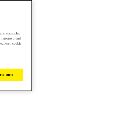
isi statistiche,
 il nostro brand.
cegliere i cookie
tta tutto