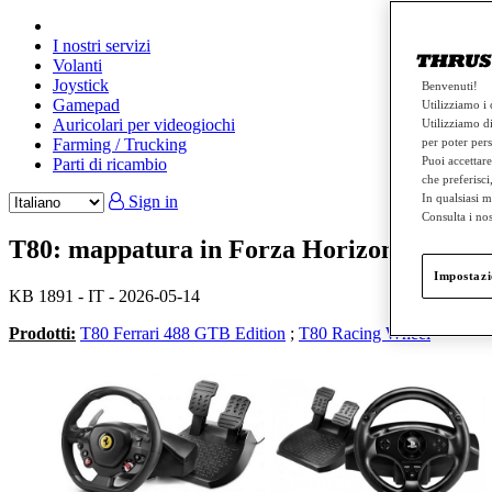
I nostri servizi
Volanti
Joystick
Benvenuti!
Gamepad
Utilizziamo i 
Auricolari per videogiochi
Utilizziamo di
Farming / Trucking
per poter pers
Puoi accettare
Parti di ricambio
che preferisci
In qualsiasi m
Sign in
Consulta i no
T80: mappatura in Forza Horizon 6 / Forz
Impostazi
KB 1891 - IT - 2026-05-14
Prodotti:
T80 Ferrari 488 GTB Edition
;
T80 Racing Wheel