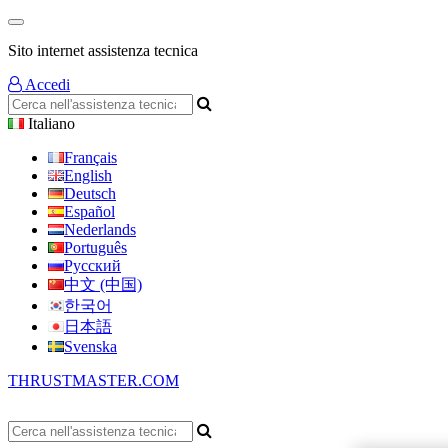
Sito internet assistenza tecnica
Accedi
Italiano
Français
English
Deutsch
Español
Nederlands
Português
Русский
中文 (中国)
한국어
日本語
Svenska
THRUSTMASTER.COM