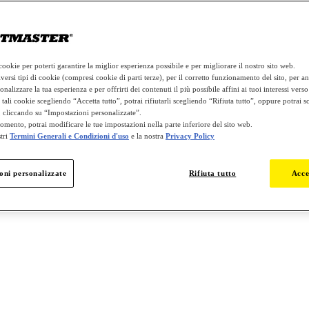
cookie per poterti garantire la miglior esperienza possibile e per migliorare il nostro sito web.
versi tipi di cookie (compresi cookie di parti terze), per il corretto funzionamento del sito, per anal
onalizzare la tua esperienza e per offrirti dei contenuti il più possibile affini ai tuoi interessi verso
 tali cookie scegliendo “Accetta tutto”, potrai rifiutarli scegliendo “Rifiuta tutto”, oppure potrai s
, cliccando su “Impostazioni personalizzate”.
omento, potrai modificare le tue impostazioni nella parte inferiore del sito web.
stri
Termini Generali e Condizioni d'uso
e la nostra
Privacy Policy
a Horizon 5 (versione PC)
oni personalizzate
Rifiuta tutto
Acce