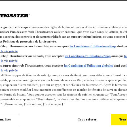
as ignorer cette étape
concernant des règles de bonne utilisation et des informations relatives à la
utiliser l’un des sites Web Thrustmaster ou leur contenu
-que vous avez consulté, affiché, télé
s acceptez des contrats et documents rédigés sur un support technologique, et vous acceptez 
et Politique de protection de la vie privée.
le Shop Thrustmaster aux Etats-Unis, vous acceptez
les Conditions d’Utilisation eShop
ainsi q
 la vie privée
 le Shop Thrustmaster au Canada, vous acceptez
les Conditions d’Utilisation eShop
ainsi que
la
 la vie privée
les autres sites web Thrustmaster, vous acceptez
les Conditions d’Utilisation globales
ainsi que
 la vie privée
 différents types de témoins de suivi (y compris ceux de tiers) pour nous aider à vous fournir la 
sible, pour améliorer, gérer et assurer le suivi de nos sites Web, et à des fins statistiques et public
, cliquez sur “Personnaliser”, puis sur un type, et sur “Détails du fournisseur”. Après la fermetur
 pouvez encore modifier à tout moment vos préférences en matière de témoins de suivi en cliquant
 en forme de biscuit. Vous pouvez accepter tous les témoins de suivi en cliquant sur “Tout Accepte
n-essentiels en cliquant sur “Tout refuser”, ou choisir les témoins que vous préférez en cliquant s
”. [Personnaliser] [Tout refuser] [Tout accepter] ”
nnaliser
Tout refuser
Tout