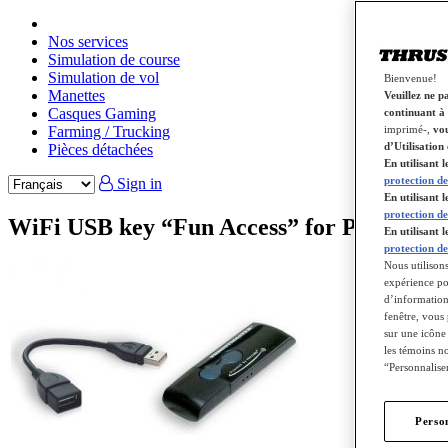
Nos services
Simulation de course
Simulation de vol
Bienvenue!
Manettes
Veuillez ne p
Casques Gaming
continuant à 
Farming / Trucking
imprimé-,
vou
d’Utilisation 
Pièces détachées
En utilisant 
protection de
Sign in
En utilisant
protection de
WiFi USB key “Fun Access” for PSP
En utilisant 
protection de
Nous utilisons
expérience pos
d’informations
fenêtre, vous
sur une icône
les témoins no
“Personnaliser
Perso