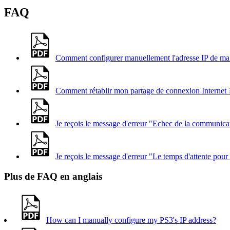
FAQ
Comment configurer manuellement l'adresse IP de m
Comment rétablir mon partage de connexion Internet 
Je reçois le message d'erreur "Echec de la communica
Je reçois le message d'erreur "Le temps d'attente pou
Plus de FAQ en anglais
How can I manually configure my PS3's IP address?