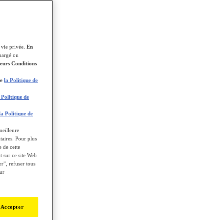
 vie privée.
En
chargé ou
leurs Conditions
ue
la Politique de
 Politique de
la Politique de
meilleure
itaires. Pour plus
e de cette
 sur ce site Web
r”, refuser tous
ur
 Accepter