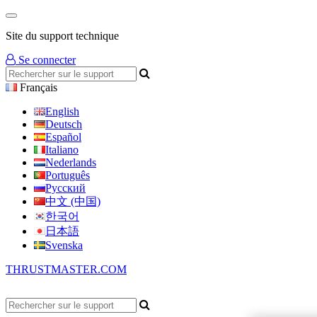
Site du support technique
Se connecter
Français
English
Deutsch
Español
Italiano
Nederlands
Português
Русский
中文 (中国)
한국어
日本語
Svenska
THRUSTMASTER.COM