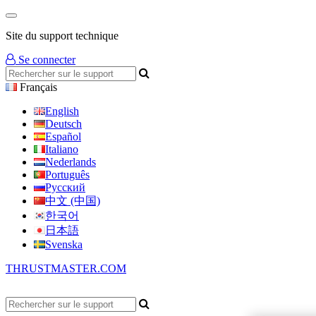
Site du support technique
Se connecter
Français
English
Deutsch
Español
Italiano
Nederlands
Português
Русский
中文 (中国)
한국어
日本語
Svenska
THRUSTMASTER.COM