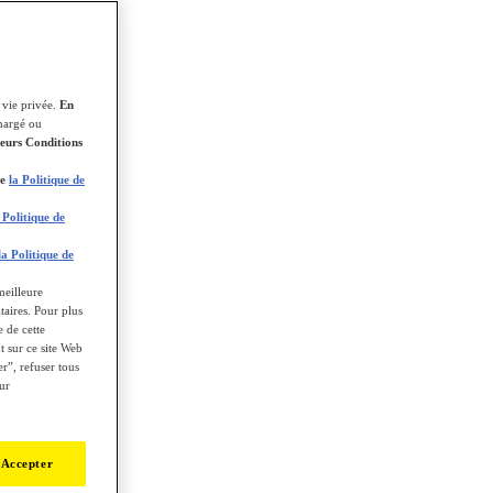
 vie privée.
En
chargé ou
leurs Conditions
ue
la Politique de
 Politique de
la Politique de
meilleure
itaires. Pour plus
e de cette
 sur ce site Web
r”, refuser tous
ur
 Accepter