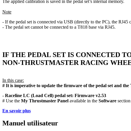
The applied calibration is saved in the pedal set’s internal memory.
Note
- If the pedal set is connected via USB (directly to the PC), the RJ4
- The pedal set cannot be connected to a T818 base via RJ45.
IF THE PEDAL SET IS CONNECTED T
NON-THRUSTMASTER RACING WHEEL
In this case:
# It is imperative to update the firmware of the pedal set and the
- Raceline LC (Load Cell) pedal set: Firmware v2.53
# Use the
My Thrustmaster Panel
available in the
Software
section
En savoir plus
Manuel utilisateur