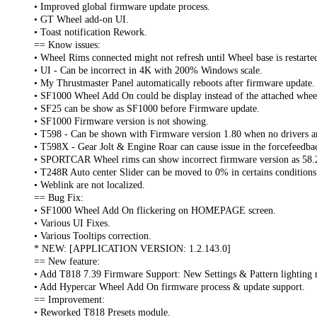
• Improved global firmware update process.
• GT Wheel add-on UI.
• Toast notification Rework.
== Know issues:
• Wheel Rims connected might not refresh until Wheel base is restarted
• UI - Can be incorrect in 4K with 200% Windows scale.
• My Thrustmaster Panel automatically reboots after firmware update.
• SF1000 Wheel Add On could be display instead of the attached whee
• SF25 can be show as SF1000 before Firmware update.
• SF1000 Firmware version is not showing.
• T598 - Can be shown with Firmware version 1.80 when no drivers are
• T598X - Gear Jolt & Engine Roar can cause issue in the forcefeedbac
• SPORTCAR Wheel rims can show incorrect firmware version as 58.
• T248R Auto center Slider can be moved to 0% in certains conditions
• Weblink are not localized.
== Bug Fix:
• SF1000 Wheel Add On flickering on HOMEPAGE screen.
• Various UI Fixes.
• Various Tooltips correction.
* NEW: [APPLICATION VERSION: 1.2.143.0]
== New feature:
• Add T818 7.39 Firmware Support: New Settings & Pattern lighting
• Add Hypercar Wheel Add On firmware process & update support.
== Improvement:
• Reworked T818 Presets module.