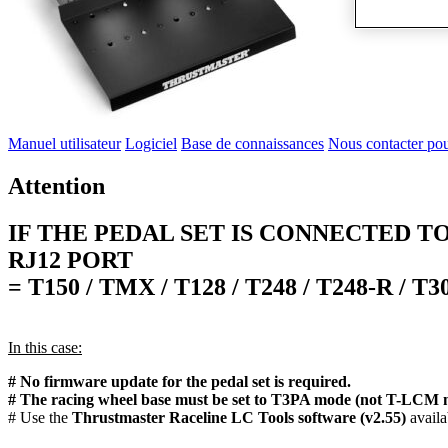
Manuel utilisateur
Logiciel
Base de connaissances
Nous contacter pou
Attention
IF THE PEDAL SET IS CONNECTED 
RJ12 PORT
= T150 / TMX / T128 / T248 / T248-R / T
In this case:
# No firmware update for the pedal set is required.
# The racing wheel base must be set to T3PA mode (not T-LCM 
# Use the
Thrustmaster Raceline LC Tools software (v2.55)
availa