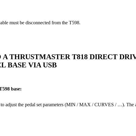
5 cable must be disconnected from the T598.
O A THRUSTMASTER T818 DIRECT DRI
 BASE VIA USB
 T598 base:
 to adjust the pedal set parameters (MIN / MAX / CURVES / …). The appl