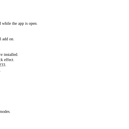
 while the app is open.
l add on.
 installed.
k effect.
233.
.
 modes.