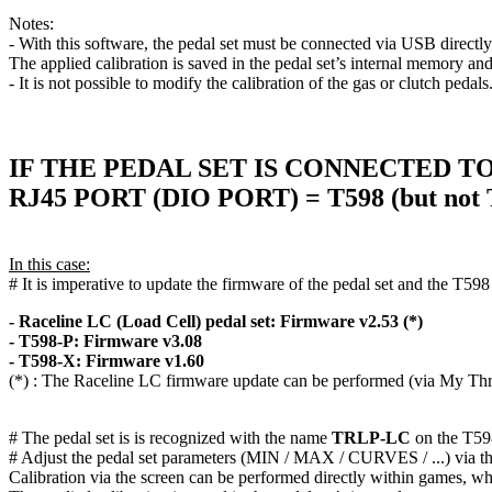
Notes:
- With this software, the pedal set must be connected via USB directl
The applied calibration is saved in the pedal set’s internal memory an
- It is not possible to modify the calibration of the gas or clutch pedals
IF THE PEDAL SET IS CONNECTED T
RJ45 PORT (DIO PORT) = T598 (but not 
In this case:
# It is imperative to update the firmware of the pedal set and the T598
- Raceline LC (Load Cell) pedal set: Firmware v2.53 (*)
- T598-P: Firmware v3.08
- T598-X: Firmware v1.60
(*) : The Raceline LC firmware update can be performed (via My Thru
# The pedal set is is recognized with the name
TRLP-LC
on the T59
# Adjust the pedal set parameters (MIN / MAX / CURVES / ...) via t
Calibration via the screen can be performed directly within games, w