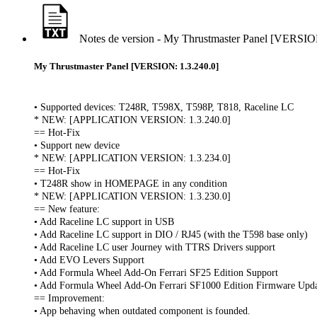
Notes de version - My Thrustmaster Panel [VERSIO
My Thrustmaster Panel [VERSION: 1.3.240.0]
• Supported devices: T248R, T598X, T598P, T818, Raceline LC
* NEW: [APPLICATION VERSION: 1.3.240.0]
== Hot-Fix
• Support new device
* NEW: [APPLICATION VERSION: 1.3.234.0]
== Hot-Fix
• T248R show in HOMEPAGE in any condition
* NEW: [APPLICATION VERSION: 1.3.230.0]
== New feature:
• Add Raceline LC support in USB
• Add Raceline LC support in DIO / RJ45 (with the T598 base only)
• Add Raceline LC user Journey with TTRS Drivers support
• Add EVO Levers Support
• Add Formula Wheel Add-On Ferrari SF25 Edition Support
• Add Formula Wheel Add-On Ferrari SF1000 Edition Firmware Upda
== Improvement:
• App behaving when outdated component is founded.