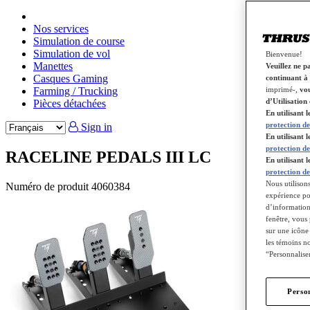
Nos services
Simulation de course
Simulation de vol
Bienvenue!
Manettes
Veuillez ne p
Casques Gaming
continuant à 
Farming / Trucking
imprimé-,
vou
d’Utilisation 
Pièces détachées
En utilisant 
protection de
Sign in
En utilisant
protection de
RACELINE PEDALS III LC
En utilisant 
protection de
Nous utilisons
Numéro de produit
4060384
expérience pos
d’informations
fenêtre, vous
sur une icône
les témoins no
“Personnaliser
Perso