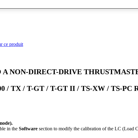
r ce produit
TO A NON-DIRECT-DRIVE THRUSTMAST
300 / TX / T-GT / T-GT II / TS-XW / TS-P
mode).
ble in the
Software
section to modify the calibration of the LC (Load C