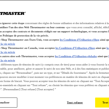
as ignorer cette étape
concernant des règles de bonne utilisation et des informations relatives à la
utiliser l’un des sites Web Thrustmaster ou leur contenu
-que vous avez consulté, affiché, télé
s acceptez des contrats et documents rédigés sur un support technologique, et vous acceptez 
et Politique de protection de la vie privée.
le Shop Thrustmaster aux Etats-Unis, vous acceptez
les Conditions d’Utilisation eShop
ainsi q
 la vie privée
 le Shop Thrustmaster au Canada, vous acceptez
les Conditions d’Utilisation eShop
ainsi que
la
 la vie privée
les autres sites web Thrustmaster, vous acceptez
les Conditions d’Utilisation globales
ainsi que
 la vie privée
 différents types de témoins de suivi (y compris ceux de tiers) pour nous aider à vous fournir la 
sible, pour améliorer, gérer et assurer le suivi de nos sites Web, et à des fins statistiques et public
, cliquez sur “Personnaliser”, puis sur un type, et sur “Détails du fournisseur”. Après la fermetur
 pouvez encore modifier à tout moment vos préférences en matière de témoins de suivi en cliquant
 en forme de biscuit. Vous pouvez accepter tous les témoins de suivi en cliquant sur “Tout Accepte
n-essentiels en cliquant sur “Tout refuser”, ou choisir les témoins que vous préférez en cliquant s
”. [Personnaliser] [Tout refuser] [Tout accepter] ”
nnaliser
Tout refuser
Tout