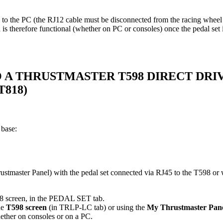
y to the PC (the RJ12 cable must be disconnected from the racing wheel
d is therefore functional (whether on PC or consoles) once the pedal set
.
O A THRUSTMASTER T598 DIRECT DRI
T818)
 base:
stmaster Panel) with the pedal set connected via RJ45 to the T598 or 
8 screen, in the PEDAL SET tab.
he
T598 screen
(in TRLP-LC tab) or using the
My Thrustmaster Pan
hether on consoles or on a PC.