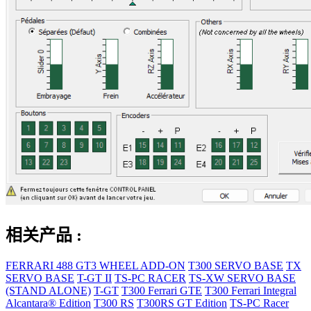
相关产品 :
FERRARI 488 GT3 WHEEL ADD-ON
T300 SERVO BASE
TX
SERVO BASE
T-GT II
TS-PC RACER
TS-XW SERVO BASE
(STAND ALONE)
T-GT
T300 Ferrari GTE
T300 Ferrari Integral
Alcantara® Edition
T300 RS
T300RS GT Edition
TS-PC Racer