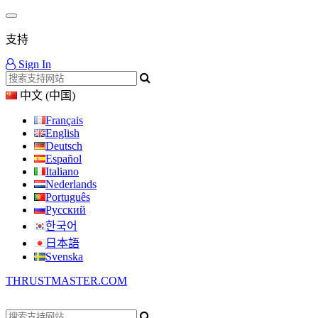
支持
Sign In
中文 (中国)
Français
English
Deutsch
Español
Italiano
Nederlands
Português
Русский
한국어
日本語
Svenska
THRUSTMASTER.COM