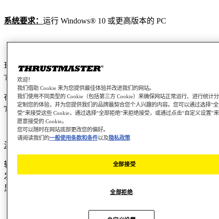
系统要求：
运行 Windows® 10 或更高版本的 PC
现在，Thrustmaster 双皮带伺服底座可通过标准协议识别
Thrustmaster 新一代滚轮附加组件。
欢迎！
我们借助 Cookie 来为您提供最佳体验并改进我们的网站。
在 PC 上，安装了这些新轮盘附加组件的底座可识别为
我们使用不同类型的 Cookie（包括第三方 Cookie）来确保网站正常运行、进行统计
定制您的体验，并为您提供我们的品牌最契合您个人兴趣的内容。您可以通过选择“全
Thrustmaster Advanced Mode Racer
。
受”来接受这些 Cookie，通过选择“全部拒绝”来拒绝接受，或通过点击“自定义设置”
愿意接受的 Cookie。
您可以随时在网站底部更改您的偏好。
请阅读我们的
一般使用条款和条件
以及
隐私政策
注意：
较旧的 Thrustmaster 方向盘附加型号（在本文提及的型号之前
全部接受
发布的型号）仍允许在 PC 上显示底座名称，并在控制面板中
显示方向盘图像。
全部拒绝