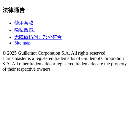
法律通告
使用条款
隐私政策。
无障碍访问：部分符合
Site map
© 2025 Guillemot Corporation S.A. All rights reserved.
Thrustmaster is a registered trademarks of Guillemot Corporation
S.A. All other trademarks or registered trademarks are the property
of their respective owners.