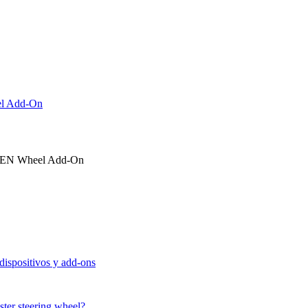
l Add-On
EN Wheel Add-On
 dispositivos y add-ons
ter steering wheel?