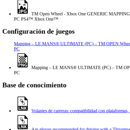
TM Open Wheel - Xbox One GENERIC MAPPING
PC
PS4™
Xbox One™
Configuración de juegos
Mapping – LE MANS® ULTIMATE (PC) – TM OPEN Whee
PC
Mapping – LE MANS® ULTIMATE (PC) – TM OP
PC
Base de conocimiento
Volantes de carreras: compatibilidad con plataformas,
Are gloves recommended for driving with a Thrustmas