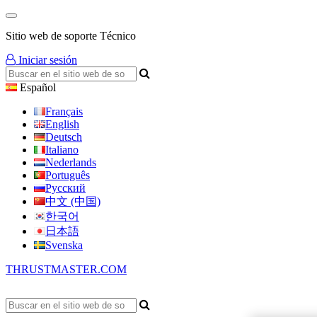
Sitio web de soporte Técnico
Iniciar sesión
Español
Français
English
Deutsch
Italiano
Nederlands
Português
Русский
中文 (中国)
한국어
日本語
Svenska
THRUSTMASTER.COM