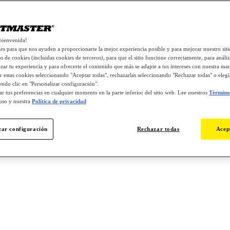
bienvenida!
s para que nos ayuden a proporcionarte la mejor experiencia posible y para mejorar nuestro si
os de cookies (incluidas cookies de terceros), para que el sitio funcione correctamente, para análisi
zar tu experiencia y para ofrecerte el contenido que más se adapte a tus intereses con nuestra mar
r estas cookies seleccionando "Aceptar todas", rechazarlas seleccionando "Rechazar todas" o eleg
endo clic en "Personalizar configuración".
r tus preferencias en cualquier momento en la parte inferior del sitio web. Lee nuestros
Términos
uso y nuestra
Política de privacidad
zar configuración
Rechazar todas
Acep