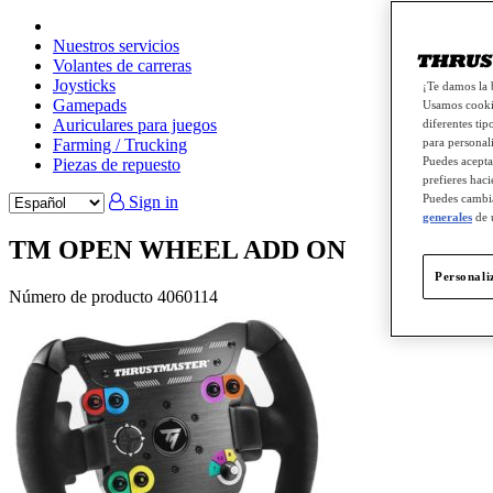
Nuestros servicios
Volantes de carreras
Joysticks
¡Te damos la 
Gamepads
Usamos cookie
Auriculares para juegos
diferentes tip
Farming / Trucking
para personali
Puedes acepta
Piezas de repuesto
prefieres haci
Puedes cambia
Sign in
generales
de 
TM OPEN WHEEL ADD ON
Personali
Número de producto
4060114