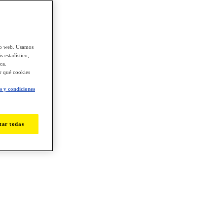
tio web. Usamos
s estadístico,
ca.
ir qué cookies
 y condiciones
tar todas