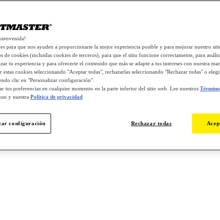
bienvenida!
s para que nos ayuden a proporcionarte la mejor experiencia posible y para mejorar nuestro si
os de cookies (incluidas cookies de terceros), para que el sitio funcione correctamente, para análisi
zar tu experiencia y para ofrecerte el contenido que más se adapte a tus intereses con nuestra mar
r estas cookies seleccionando "Aceptar todas", rechazarlas seleccionando "Rechazar todas" o eleg
endo clic en "Personalizar configuración".
r tus preferencias en cualquier momento en la parte inferior del sitio web. Lee nuestros
Términos
uso y nuestra
Política de privacidad
zar configuración
Rechazar todas
Acep