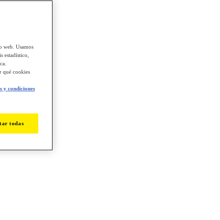
tio web. Usamos
s estadístico,
ca.
ir qué cookies
 y condiciones
tar todas