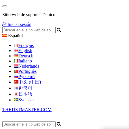
Sitio web de soporte Técnico
Iniciar sesión
Español
Français
English
Deutsch
Italiano
Nederlands
Português
Русский
中文 (中国)
한국어
日本語
Svenska
THRUSTMASTER.COM