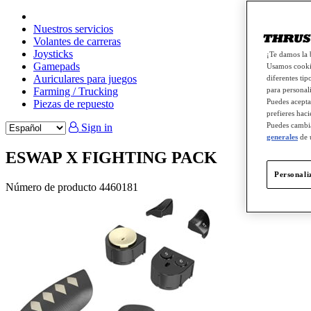
Nuestros servicios
Volantes de carreras
Joysticks
¡Te damos la 
Gamepads
Usamos cookie
Auriculares para juegos
diferentes tip
Farming / Trucking
para personali
Puedes acepta
Piezas de repuesto
prefieres haci
Puedes cambia
Sign in
generales
de 
ESWAP X FIGHTING PACK
Personali
Número de producto
4460181