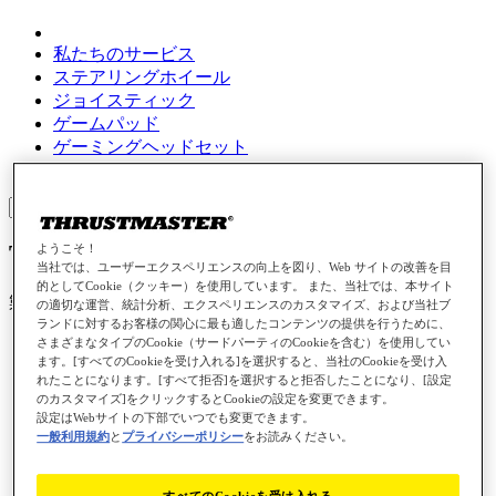
私たちのサービス
ステアリングホイール
ジョイスティック
ゲームパッド
ゲーミングヘッドセット
Farming / Trucking
Sign in
T598 Servo base (PS4/PS5/PC)
ようこそ！
当社では、ユーザーエクスペリエンスの向上を図り、Web サイトの改善を目
的としてCookie（クッキー）を使用しています。 また、当社では、本サイト
製品番号
4160910
の適切な運営、統計分析、エクスペリエンスのカスタマイズ、および当社ブ
ランドに対するお客様の関心に最も適したコンテンツの提供を行うために、
さまざまなタイプのCookie（サードパーティのCookieを含む）を使用してい
ます。[すべてのCookieを受け入れる]を選択すると、当社のCookieを受け入
れたことになります。[すべて拒否]を選択すると拒否したことになり、[設定
のカスタマイズ]をクリックするとCookieの設定を変更できます。
設定はWebサイトの下部でいつでも変更できます。
一般利用規約
と
プライバシーポリシー
をお読みください。