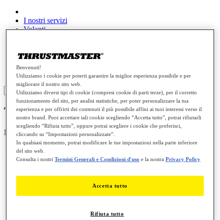
I nostri servizi
Volanti
Joystick
Gamepad
Auricolari per videogiochi
Farming / Trucking
Benvenuti!
Parti di ricambio
Utilizziamo i cookie per poterti garantire la miglior esperienza possibile e per
migliorare il nostro sito web.
Sign in
Utilizziamo diversi tipi di cookie (compresi cookie di parti terze), per il corretto
funzionamento del sito, per analisi statistiche, per poter personalizzare la tua
T818 DESK MOUNTING KIT
esperienza e per offrirti dei contenuti il più possibile affini ai tuoi interessi verso il
nostro brand. Puoi accettare tali cookie scegliendo “Accetta tutto”, potrai rifiutarli
scegliendo “Rifiuta tutto”, oppure potrai scegliere i cookie che preferisci,
Numero prodotto
4060287
cliccando su “Impostazioni personalizzate”.
In qualsiasi momento, potrai modificare le tue impostazioni nella parte inferiore
del sito web.
Consulta i nostri
Termini Generali e Condizioni d'uso
e la nostra
Privacy Policy
Accetta tutto
Rifiuta tutto