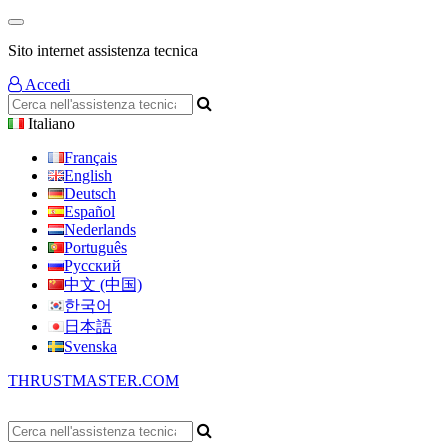
Sito internet assistenza tecnica
Accedi
Italiano
Français
English
Deutsch
Español
Nederlands
Português
Русский
中文 (中国)
한국어
日本語
Svenska
THRUSTMASTER.COM