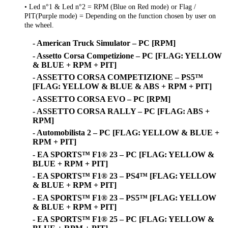
• Led n°1 & Led n°2 = RPM (Blue on Red mode) or Flag /
PIT(Purple mode) = Depending on the function chosen by user on
the wheel.
- American Truck Simulator – PC [RPM]
- Assetto Corsa Competizione – PC [FLAG: YELLOW
& BLUE + RPM + PIT]
- ASSETTO CORSA COMPETIZIONE – PS5™
[FLAG: YELLOW & BLUE & ABS + RPM + PIT]
- ASSETTO CORSA EVO – PC [RPM]
- ASSETTO CORSA RALLY – PC [FLAG: ABS +
RPM]
- Automobilista 2 – PC [FLAG: YELLOW & BLUE +
RPM + PIT]
- EA SPORTS™ F1® 23 – PC [FLAG: YELLOW &
BLUE + RPM + PIT]
- EA SPORTS™ F1® 23 – PS4™ [FLAG: YELLOW
& BLUE + RPM + PIT]
- EA SPORTS™ F1® 23 – PS5™ [FLAG: YELLOW
& BLUE + RPM + PIT]
- EA SPORTS™ F1® 25 – PC [FLAG: YELLOW &