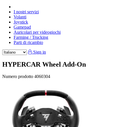
I nostri servizi
Volanti
Joystick
Gamepad
Auricolari per videogiochi
Farming / Trucking
Parti di ricambio
Sign in
HYPERCAR Wheel Add-On
Numero prodotto
4060304