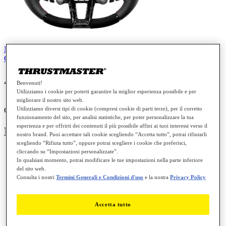
Manuale
Mappatura
Impostazioni giochi
Base di conoscenza
FAQ
Contattaci per questo prodotto
Attenzione
Benvenuti!
Utilizziamo i cookie per poterti garantire la miglior esperienza possibile e per
migliorare il nostro sito web.
Utilizziamo diversi tipi di cookie (compresi cookie di parti terze), per il corretto
Only compatible with
T818
&
T598
wheelbases
funzionamento del sito, per analisi statistiche, per poter personalizzare la tua
esperienza e per offrirti dei contenuti il più possibile affini ai tuoi interessi verso il
Manuale
nostro brand. Puoi accettare tali cookie scegliendo “Accetta tutto”, potrai rifiutarli
scegliendo “Rifiuta tutto”, oppure potrai scegliere i cookie che preferisci,
cliccando su “Impostazioni personalizzate”.
In qualsiasi momento, potrai modificare le tue impostazioni nella parte inferiore
del sito web.
Hypercar Wheel Add-On - User Manual
Consulta i nostri
Termini Generali e Condizioni d'uso
e la nostra
Privacy Policy
PC
PS4™
PlayStation®5
Accetta tutto
Thrustmaster Warranty information