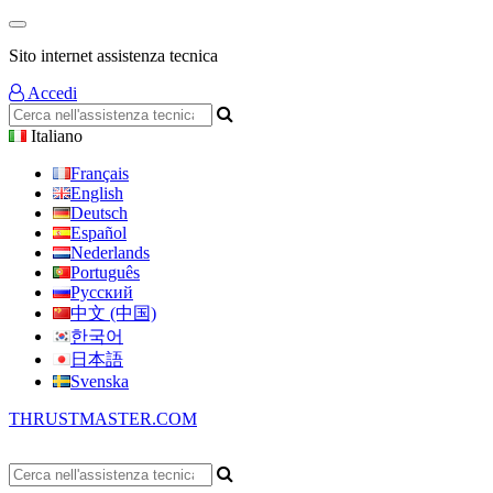
Sito internet assistenza tecnica
Accedi
Italiano
Français
English
Deutsch
Español
Nederlands
Português
Русский
中文 (中国)
한국어
日本語
Svenska
THRUSTMASTER.COM