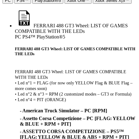
PC
PS4™
PlayStation®5
Xbox One™
Xbox Series X|S™
FERRARI 488 GT3 Wheel: LIST OF GAMES
COMPATIBLE WITH THE LEDs
PC
PS4™
PlayStation®5
FERRARI 488 GT3 Wheel: LIST OF GAMES COMPATIBLE WITH
THE LEDs
FERRARI 488 GT3 Wheel: LIST OF GAMES COMPATIBLE
WITH THE LEDs
• Led n°1 = FLAG (for now only YELLOW Flag & BLUE Flag –
more comes soon)
• Led n°2 & n°3 = RPM (2 customized modes – GT3 or Formula)
• Led n°4 = PIT (ORANGE)
- American Truck Simulator – PC [RPM]
- Assetto Corsa Competizione – PC [FLAG: YELLOW
& BLUE + RPM + PIT]
- ASSETTO CORSA COMPETIZIONE – PS5™
[FLAG: YELLOW & BLUE & ABS + RPM + PIT]