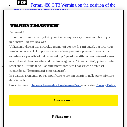
Ferrari 488 GT3 Warning on the position of the
quick release holder connector
PC
PS4™
PlayStation®5
Xbox One™
Xbox Series X|S™
Benvenuti!
Ferrari 488 GT3 Wheel - User Manual
Utilizziamo i cookie per poterti garantire la miglior esperienza possibile e per
PC
PS4™
PlayStation®5
Xbox One™
Xbox Series X|S™
migliorare il nostro sito web.
Utilizziamo diversi tipi di cookie (compresi cookie di parti terze), per il corretto
funzionamento del sito, per analisi statistiche, per poter personalizzare la tua
Thrustmaster Warranty information
esperienza e per offrirti dei contenuti il più possibile affini ai tuoi interessi verso il
nostro brand. Puoi accettare tali cookie scegliendo “Accetta tutto”, potrai rifiutarli
scegliendo “Rifiuta tutto”, oppure potrai scegliere i cookie che preferisci,
Mappatura
cliccando su “Impostazioni personalizzate”.
In qualsiasi momento, potrai modificare le tue impostazioni nella parte inferiore
del sito web.
Consulta i nostri
Termini Generali e Condizioni d'uso
e la nostra
Privacy Policy
Ferrari 488 GT3 Wheel Add-On - Button Mapping
PC
PS4™
PlayStation®5
Xbox One™
Xbox Series X|S™
Accetta tutto
PC - GENERIC MAPPING – Ferrari 488 GT3 Wheel Add-
on
PC
Rifiuta tutto