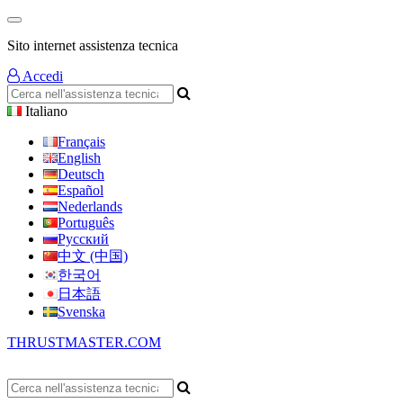
Sito internet assistenza tecnica
Accedi
Italiano
Français
English
Deutsch
Español
Nederlands
Português
Русский
中文 (中国)
한국어
日本語
Svenska
THRUSTMASTER.COM