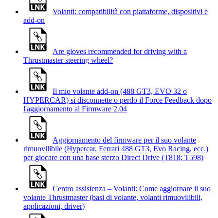
Volanti: compatibilità con piattaforme, dispositivi e
add-on
Are gloves recommended for driving with a
Thrustmaster steering wheel?
Il mio volante add-on (488 GT3, EVO 32 o
HYPERCAR) si disconnette o perdo il Force Feedback dopo
l'aggiornamento al Firmware 2.04
Aggiornamento del firmware per il suo volante
rimuovilibile (Hypercar, Ferrari 488 GT3, Evo Racing, ecc.)
per giocare con una base sterzo Direct Drive (T818; T598)
Centro assistenza – Volanti: Come aggiornare il suo
volante Thrustmaster (basi di volante, volanti rimuovilibili,
applicazioni, driver)