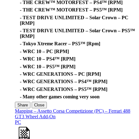
- THE CREW™ MOTORFEST – PS4™ [RPM]
- THE CREW™ MOTORFEST – PS5™ [RPM]
- TEST DRIVE UNLIMITED – Solar Crown – PC
[RMP]
- TEST DRIVE UNLIMITED – Solar Crown – PS5™
[RMP]
- Tokyo Xtreme Racer – PS5™ [Rpm]
- WRC 10 – PC [RPM]
- WRC 10 – PS4™ [RPM]
- WRC 10 – PS5™ [RPM]
- WRC GENERATIONS – PC [RPM]
- WRC GENERATIONS – PS4™ [RPM]
- WRC GENERATIONS – PS5™ [RPM]
- Many other games coming very soon
Share
Close
Mapping – Assetto Corsa Competizione (PC) – Ferrari 488
GT3 Wheel Add-On
PC