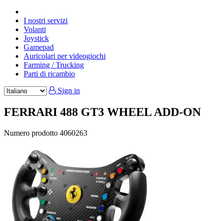
I nostri servizi
Volanti
Joystick
Gamepad
Auricolari per videogiochi
Farming / Trucking
Parti di ricambio
Sign in
FERRARI 488 GT3 WHEEL ADD-ON
Numero prodotto
4060263