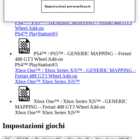
PC - GENERIC MAPPING – Ferrari 488 GT3
Impostazioni personalizzate
Wheel Add-on
PC
PS4™ / PS5™ - GENERIC MAPPING – Ferrari 488 GT3
Wheel Add-on
PS4™
PlayStation®5
PS4™ / PS5™ - GENERIC MAPPING – Ferrari
488 GT3 Wheel Add-on
PS4™
PlayStation®5
Xbox One™ / Xbox Series X|S™ - GENERIC MAPPING –
Ferrari 488 GT3 Wheel Add-on
Xbox One™
Xbox Series X|S™
Xbox One™ / Xbox Series X|S™ - GENERIC
MAPPING – Ferrari 488 GT3 Wheel Add-on
Xbox One™
Xbox Series X|S™
Impostazioni giochi