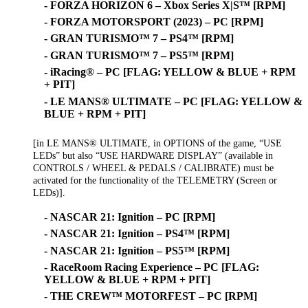
- FORZA HORIZON 6 – Xbox Series X|S™ [RPM]
- FORZA MOTORSPORT (2023) – PC [RPM]
- GRAN TURISMO™ 7 – PS4™ [RPM]
- GRAN TURISMO™ 7 – PS5™ [RPM]
- iRacing® – PC [FLAG: YELLOW & BLUE + RPM
+ PIT]
- LE MANS® ULTIMATE – PC [FLAG: YELLOW &
BLUE + RPM + PIT]
[in LE MANS® ULTIMATE, in OPTIONS of the game, “USE
LEDs” but also “USE HARDWARE DISPLAY” (available in
CONTROLS / WHEEL & PEDALS / CALIBRATE) must be
activated for the functionality of the TELEMETRY (Screen or
LEDs)].
- NASCAR 21: Ignition – PC [RPM]
- NASCAR 21: Ignition – PS4™ [RPM]
- NASCAR 21: Ignition – PS5™ [RPM]
- RaceRoom Racing Experience – PC [FLAG:
YELLOW & BLUE + RPM + PIT]
- THE CREW™ MOTORFEST – PC [RPM]