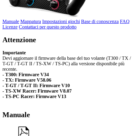
Manuale
Mappatura
Impostazioni giochi
Base di conoscenza
FAQ
Licenze
Contattaci per questo prodotto
Attenzione
Importante
Devi aggiornare il firmware della base del tuo volante (T300 / TX /
T-GT / T-GT II / TS-XW / TS-PC) alla versione disponibile più
recente.
- T300: Firmware V34
- TX: Firmware V58.06
- T-GT / T-GT II: Firmware V10
- TS-XW Racer: Firmware V8.07
- TS-PC Racer: Firmware V13
Manuale