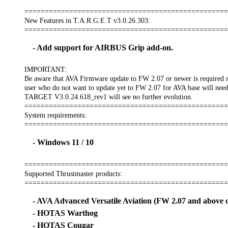
==================================================
New Features in T.A.R.G.E.T v3.0.26.303:
==================================================
- Add support for AIRBUS Grip add-on.
IMPORTANT:
Be aware that AVA Firmware update to FW 2.07 or newer is required
user who do not want to update yet to FW 2.07 for AVA base will n
TARGET V3.0.24.618_rev1 will see no further evolution.
==================================================
System requirements:
==================================================
- Windows 11 / 10
==================================================
Supported Thrustmaster products:
==================================================
- AVA Advanced Versatile Aviation (FW 2.07 and above o
- HOTAS Warthog
- HOTAS Cougar