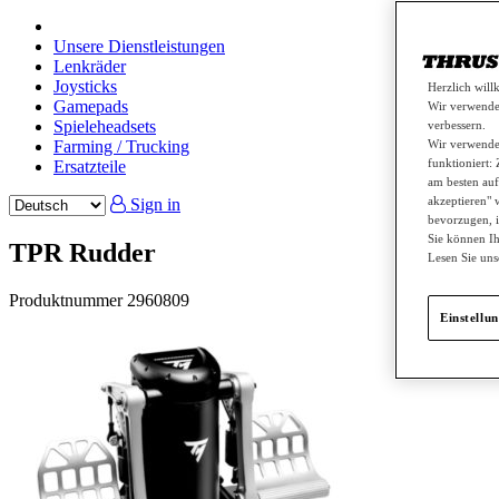
Unsere Dienstleistungen
Lenkräder
Joysticks
Herzlich wil
Gamepads
Wir verwende
Spieleheadsets
verbessern.
Farming / Trucking
Wir verwenden
funktioniert:
Ersatzteile
am besten auf
akzeptieren" 
Sign in
bevorzugen, i
Sie können Ih
TPR Rudder
Lesen Sie un
Produktnummer
2960809
Einstellu