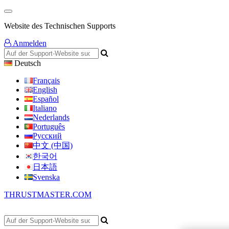
Website des Technischen Supports
Anmelden
Deutsch
Français
English
Español
Italiano
Nederlands
Português
Русский
中文 (中国)
한국어
日本語
Svenska
THRUSTMASTER.COM