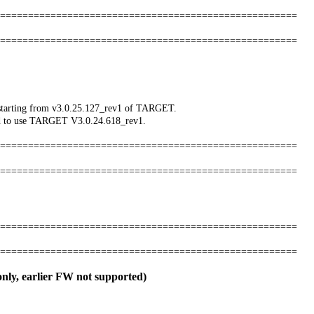
=====================================================
=====================================================
 starting from v3.0.25.127_rev1 of TARGET.
eed to use TARGET V3.0.24.618_rev1.
=====================================================
=====================================================
=====================================================
=====================================================
nly, earlier FW not supported)