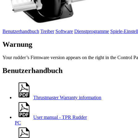
Benutzerhandbuch
Treiber
Software
Dienstprogramme
Spiele-Einste
Warnung
Your rudder’s Firmware version appears on the right in the Control P
Benutzerhandbuch
Thrustmaster Warranty information
User manual - TPR Rudder
PC