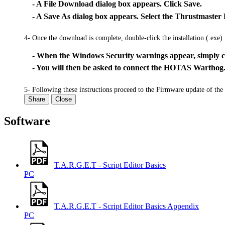
- A File Download dialog box appears. Click Save.
- A Save As dialog box appears. Select the Thrustmaster
4- Once the download is complete, double-click the installation (.exe) f
- When the Windows Security warnings appear, simply cli
- You will then be asked to connect the HOTAS Warthog. O
5- Following these instructions proceed to the Firmware update of 
Share
Close
Software
T.A.R.G.E.T - Script Editor Basics
PC
T.A.R.G.E.T - Script Editor Basics Appendix
PC