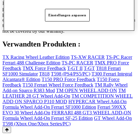
In some cases, gloves will protect the wheel, particularly from
perspiration. In other cases, they will accelerate the wear
phenomenon in a completely abnormal manner. This is why we
Einstellungen anpassen
cannot recommend the use of gloves as there are so many models on
the market. Any wear linked to driving with gloves will therefore
not be covered by our warranty.
Verwandten Produkten :
TX Racing Wheel Leather Edition
TS-XW RACER
TS-PC Racer
Ferrari 488 Challenge Edition
TS-PC RACER
TMX PRO Force
Feedback
TMX Force Feedback
T-GT II
T-GT
T818 Ferrari
SF1000 Simulator
T818
T598 (PS4/PS5/PC)
T300 Ferrari Integral
Alcantara® Edition
T150 PRO Force Feedback
T150 Force
Feedback
T150 Ferrari Wheel Force Feedback
TM Rally Wheel
Add-on Sparco R383 Mod
TM OPEN WHEEL ADD ON
TM
LEATHER 28 GT Wheel Add-On
TM COMPETITION WHEEL
ADD ON SPARCO P310 MOD
HYPERCAR Wheel Add-On
Formula Wheel Add-On Ferrari SF1000 Edition
Ferrari 599XX
EVO 30 Wheel Add-On
FERRARI 488 GT3 WHEEL ADD-ON
Formula Wheel Add-On Ferrari SF-25 Edition
GT Wheel Add-On
T598 (Xbox One/Xbox Series/PC)