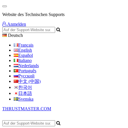
Website des Technischen Supports
Anmelden
Deutsch
Français
English
Español
Italiano
Nederlands
Português
Русский
中文 (中国)
한국어
日本語
Svenska
THRUSTMASTER.COM