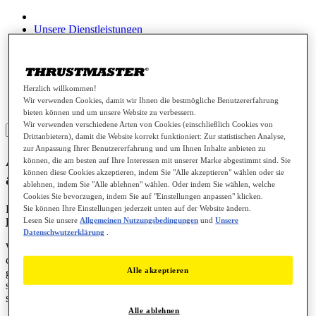
Unsere Dienstleistungen
Lenkräder
Joysticks
Gamepads
Spieleheadsets
Herzlich willkommen!
Farming / Trucking
Wir verwenden Cookies, damit wir Ihnen die bestmögliche Benutzererfahrung
Ersatzteile
bieten können und um unsere Website zu verbessern.
Wir verwenden verschiedene Arten von Cookies (einschließlich Cookies von
Sign in
Drittanbietern), damit die Website korrekt funktioniert: Zur statistischen Analyse,
zur Anpassung Ihrer Benutzererfahrung und um Ihnen Inhalte anbieten zu
Are gloves recommended for driving with
können, die am besten auf Ihre Interessen mit unserer Marke abgestimmt sind. Sie
können diese Cookies akzeptieren, indem Sie "Alle akzeptieren" wählen oder sie
a Thrustmaster steering wheel?
ablehnen, indem Sie "Alle ablehnen" wählen. Oder indem Sie wählen, welche
Cookies Sie bevorzugen, indem Sie auf "Einstellungen anpassen" klicken.
KB 1834 - DE - 2025-02-20
Sie können Ihre Einstellungen jederzeit unten auf der Website ändern.
Lesen Sie unsere
Allgemeinen Nutzungsbedingungen
und
Unsere
Products:
Thrustmaster Racing wheels
Datenschwutzerklärung
.
Whether or not to use gloves is a very personal choice linked to
comfort preferences and desired feelings. There are many types of
Alle akzeptieren
gloves, with different grips, more or less abrasive materials, visible
stitching, etc. These elements can have an impact on the wear of the
steering wheel.
Alle ablehnen